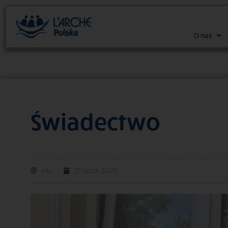
O nas
Świadectwo
wk
25 lipca, 2022