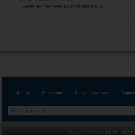
L’Arche i Patchwork pomagają uchodźcom z Ukrainy
Kontakt
Mapa strony
Polityka prywatności
Regulam
© 2022-24 L’Arche Polska, foto: Tomasz 