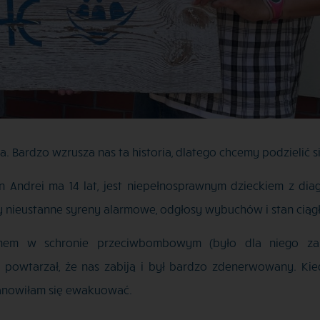
ia. Bardzo wzrusza nas ta historia, dlatego chcemy podzielić s
n Andrei ma 14 lat, jest niepełnosprawnym dzieckiem z di
y nieustanne syreny alarmowe, odgłosy wybuchów i stan ciągł
nem w schronie przeciwbombowym (było dla niego za 
 powtarzał, że nas zabiją i był bardzo zdenerwowany. Kie
tanowiłam się ewakuować.