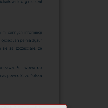
haiłowi, który nie spał
a mi cennych informacji
 ojciec Jan pełnią dyżur
się za szczęściarę, że
 Warszawa. Ze Lwowa do
 nas pewność, że Polska
ważni. Mieliśmy czysty,