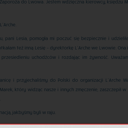
 Zaporoża do Lwowa. Jestem wdzięczna kierowcy, księdzu Mic
L’Arche.
mu, pani Lesia, pomogła mi poczuć się bezpiecznie i udzielił
tkałam też inną Lesię – dyrektorkę L’Arche we Lwowie. Ona i
przesiedleniu uchodźców i rozdając im żywność. Uważam 
anicę i przyjechaliśmy do Polski do organizacji L’Arche
arek, który widząc nasze i innych zmęczenie, zaszczepił w
.
acją, jakbyśmy byli w raju.
my ciepło przyjęci. Wszyscy byli uśmiechnięci i niezwykle u