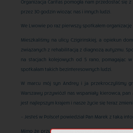
Organizacja Caritas pomogła nam przedostać się z
przez 30 godzin wioząc nas i innych ludzi.
We Lwowie po raz pierwszy spotkałem organizację 
Mieszkaliśmy na ulicy Czigirinskiej, a opiekun do
związanych z rehabilitacją z diagnozą autyzmu. Spo
na stacjach kolejowych od 5 rano, pomagając w 
spotkałam takich bezinteresownych ludzi.
W marcu mój syn Andrey i ja przekroczyliśmy gr
Warszawy przywiózł nas wspaniały kierowca, pan M
jest najlepszym krajem i nasze życie się teraz zmieni
– Jesteś w Polsce! powiedział Pan Marek z taką inton
Mimo że przyjechaliśmy późnym wieczorem, zostaliś