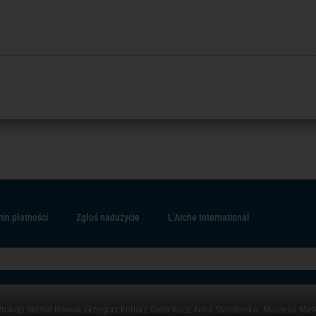
in płatności
Zgłoś nadużycie
L’Arche International
Prokop, Michał Nowak, Grzegorz Kotlarz, Gaba Kucz, Anna Standerska, Marzena Mat