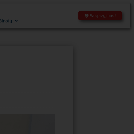
Wesprzyj nas !
ólnoty