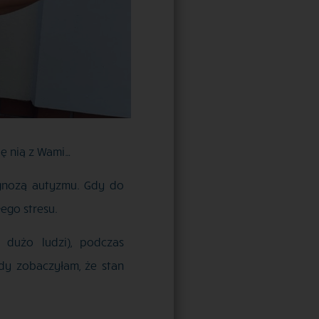
ię nią z Wami…
agnozą autyzmu. Gdy do
ego stresu.
dużo ludzi), podczas
dy zobaczyłam, że stan