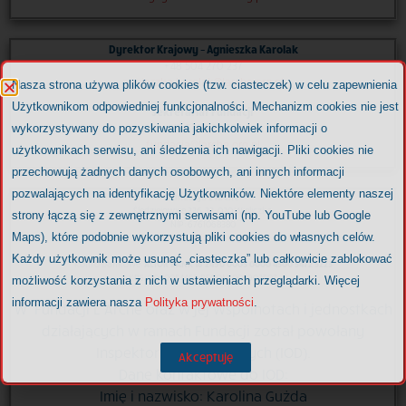
Dyrektor Krajowy – Agnieszka Karolak
+48 504 270 237
agnieszka.karolak@larche.org.pl
Nasza strona używa plików cookies (tzw. ciasteczek) w celu zapewnienia
Użytkownikom odpowiedniej funkcjonalności. Mechanizm cookies nie jest
Sekretariat Fundacji
wykorzystywany do pozyskiwania jakichkolwiek informacji o
+48 535 934 765
fundacja@larche.org.pl
użytkownikach serwisu, ani śledzenia ich nawigacji. Pliki cookies nie
przechowują żadnych danych osobowych, ani innych informacji
pozwalających na identyfikację Użytkowników. Niektóre elementy naszej
Fundacja L’Arche
Śledziejowice 336, 32-020 Wieliczka
strony łączą się z zewnętrznymi serwisami (np. YouTube lub Google
NIP: 6761068380
Maps), które podobnie wykorzystują pliki cookies do własnych celów.
fundacja@larche.org.pl
Każdy użytkownik może usunąć „ciasteczka” lub całkowicie zablokować
Konto bankowe:
ALIOR BANK 18 2490 0005 0000 4500 5472 5223
KRS: 0000054452,
REGON: 003902507
możliwość korzystania z nich w ustawieniach przeglądarki. Więcej
informacji zawiera nasza
Polityka prywatności
.
W Fundacji L’Arche oraz w jej Wspólnotach i jednostkach
działających w ramach Fundacji został powołany
Inspektor Ochrony Danych (IOD).
Akceptuję
Dane kontaktowe do IOD:
Imię i nazwisko: Karolina Gużda