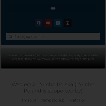
© 2022-24 L’Arche Polska, foto: Tomasz Prokop, Michał Nowak, Grzegorz Kotlarz, Gaba
Kucz, Anna Standerska, Marzena Matkowska, członkowie i przyjaciele L’Arche
Wspierają L'Arche Polska (L'Arche
Poland is supported by)
amso.pl
olimpstore.pl
gatta.pl