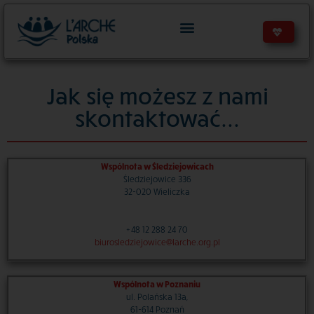
treści
Jak się możesz z nami
skontaktować...​
Wspólnota w Śledziejowicach
Śledziejowice 336
32-020 Wieliczka
+48 12 288 24 70
biurosledziejowice@larche.org.pl
Wspólnota w Poznaniu
ul. Polańska 13a,
61-614 Poznań