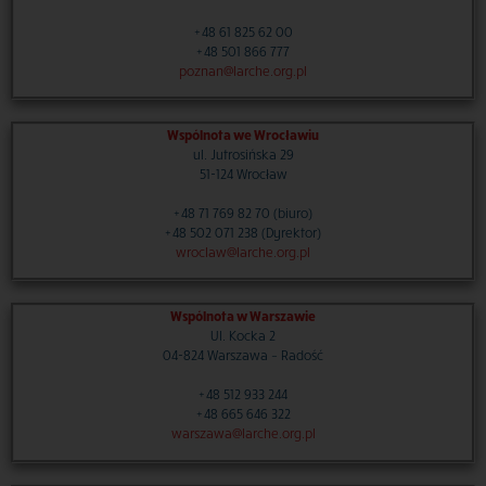
+48 61 825 62 00
+48 501 866 777
poznan@larche.org.pl
Wspólnota we Wrocławiu
ul. Jutrosińska 29
51-124 Wrocław
+48 71 769 82 70 (biuro)
+48 502 071 238 (Dyrektor)
wroclaw@larche.org.pl
Wspólnota w Warszawie
Ul. Kocka 2
04-824 Warszawa – Radość
+48 512 933 244
+48 665 646 322
warszawa@larche.org.pl