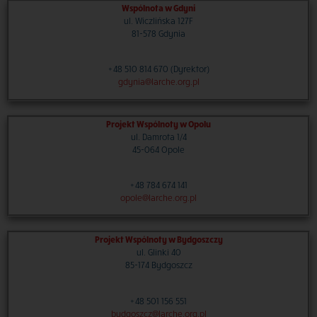
Wspólnota w Gdyni
ul. Wiczlińska 127F
81-578 Gdynia
+48 510 814 670 (Dyrektor)
gdynia@larche.org.pl
Projekt Wspólnoty w Opolu
ul. Damrota 1/4
45-064 Opole
+48 784 674 141
opole@larche.org.pl
Projekt Wspólnoty w Bydgoszczy
ul. Glinki 40
85-174 Bydgoszcz
+48 501 156 551
bydgoszcz@larche.org.pl