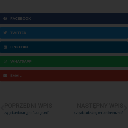
FACEBOOK
TWITTER
LINKEDIN
WHATSAPP
EMAIL
POPRZEDNI WPIS
NASTĘPNY WPIS
Zajęcia edukacyjne “Ja, Ty, Oni”
Cząstka Ukrainy w L’Arche Poznań