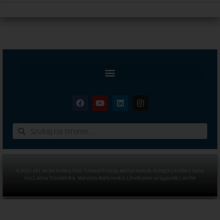
© 2022-24 L’Arche Polska, foto: Tomasz Prokop, Michał Nowak, Grzegorz Kotlarz, Gaba
Kucz, Anna Standerska, Marzena Matkowska, członkowie i przyjaciele L’Arche