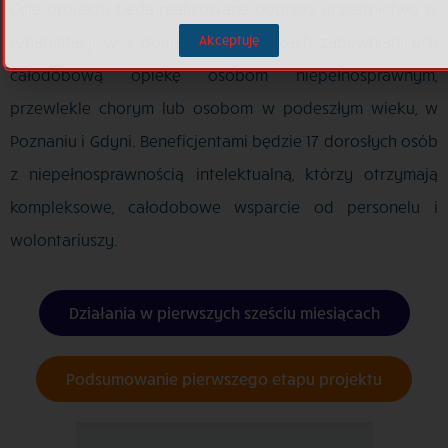
Cele projektu będą realizowane poprzez uczestnictwo w
rehabilitacji w 3 domach – placówkach zapewniających
Akceptuję
całodobową opiekę osobom niepełnosprawnym,
przewlekle chorym lub osobom w podeszłym wieku, w
Poznaniu i Gdyni. Beneficjentami będzie 17 dorosłych osób
z niepełnosprawnością intelektualną, którzy otrzymają
kompleksowe, całodobowe wsparcie od personelu i
wolontariuszy.
Działania w pierwszych sześciu miesiącach
Podsumowanie pierwszego etapu projektu