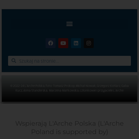
© 2022-24 L’Arche Polska, foto: Tomasz Prokop, Michał Nowak, Grzegorz Kotlarz, Gaba
Kucz, Anna Standerska, Marzena Matkowska, członkowie i przyjaciele L’Arche
Wspierają L'Arche Polska (L'Arche
Poland is supported by)