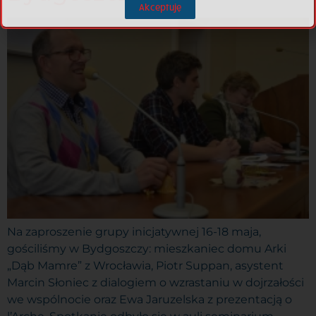
Akceptuję
Na zaproszenie grupy inicjatywnej 16-18 maja,
gościliśmy w Bydgoszczy: mieszkaniec domu Arki
„Dąb Mamre” z Wrocławia, Piotr Suppan, asystent
Marcin Słoniec z dialogiem o wzrastaniu w dojrzałości
we wspólnocie oraz Ewa Jaruzelska z prezentacją o