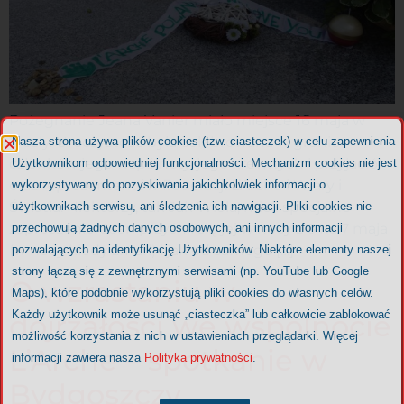
Pożegnanie Jeana Vanier miało miejsce 16 maja w
Trosly. Uroczystość była celebrowana w gronie
Nasza strona używa plików cookies (tzw. ciasteczek) w celu zapewnienia
członków jego wspólnoty, jego krewnych i przyjaciół
Użytkownikom odpowiedniej funkcjonalności. Mechanizm cookies nie jest
oraz reprezentantów Federacji L’Arche i Wiary i
wykorzystywany do pozyskiwania jakichkolwiek informacji o
Światła. Niektórzy, tak Jak Wiola, mieli specjalne
użytkownikach serwisu, ani śledzenia ich nawigacji. Pliki cookies nie
zaproszenie. Jean przyśnił się jej w nocy z 6 na 7 maja
przechowują żadnych danych osobowych, ani innych informacji
(w nocy kiedy zmarł) i jak od samego […]
pozwalających na identyfikację Użytkowników. Niektóre elementy naszej
strony łączą się z zewnętrznymi serwisami (np. YouTube lub Google
O wzrastaniu w
Maps), które podobnie wykorzystują pliki cookies do własnych celów.
Każdy użytkownik może usunąć „ciasteczka” lub całkowicie zablokować
dojrzałości we wspólnocie
możliwość korzystania z nich w ustawieniach przeglądarki. Więcej
L’Arche – spotkanie w
informacji zawiera nasza
Polityka prywatności
.
Bydgoszczy