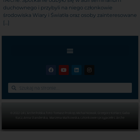
l’Arche. Spotkanie odbyło się w auli seminarium
duchownego i przybyli na niego członkowie
środowiska Wiary i Światła oraz osoby zainteresowane
[…]
© 2022-24 L’Arche Polska, foto: Tomasz Prokop, Michał Nowak, Grzegorz Kotlarz, Gaba
Kucz, Anna Standerska, Marzena Matkowska, członkowie i przyjaciele L’Arche