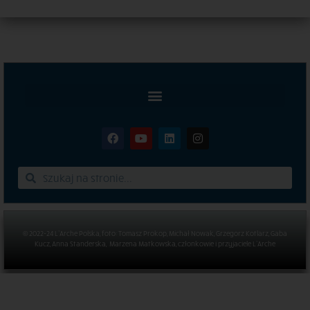
© 2022-24 L’Arche Polska, foto: Tomasz Prokop, Michał Nowak, Grzegorz Kotlarz, Gaba
Kucz, Anna Standerska, Marzena Matkowska, członkowie i przyjaciele L’Arche