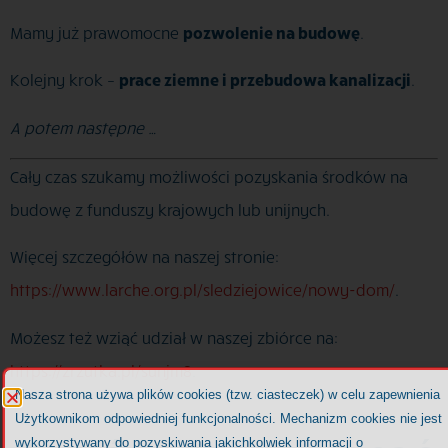
Mamy już prawomocne
pozwolenie na budowę
.
Kolejny krok –
prace ziemne i przebudowa kanalizacji
.
A potem następne …
Cały czas szukamy możliwości pozyskania środków na
budowę z funduszy krajowych lub unijnych.
Więcej szczegółów na naszej stronie:
https://www.larche.org.pl/sledziejowice/nowy-dom/
.
Możesz też wziąć udział w naszej zbiórce na:
https://zrzutka.pl/sunjm8
.
Nasza strona używa plików cookies (tzw. ciasteczek) w celu zapewnienia
Użytkownikom odpowiedniej funkcjonalności. Mechanizm cookies nie jest
wykorzystywany do pozyskiwania jakichkolwiek informacji o