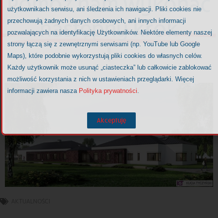
Pomóż nam wykonać
użytkownikach serwisu, ani śledzenia ich nawigacji. Pliki cookies nie
następny krok
przechowują żadnych danych osobowych, ani innych informacji
pozwalających na identyfikację Użytkowników. Niektóre elementy naszej
!
strony łączą się z zewnętrznymi serwisami (np. YouTube lub Google
Maps), które podobnie wykorzystują pliki cookies do własnych celów.
Każdy użytkownik może usunąć „ciasteczka” lub całkowicie zablokować
możliwość korzystania z nich w ustawieniach przeglądarki. Więcej
informacji zawiera nasza
Polityka prywatności
.
Akceptuję
AKTUALNOŚCI