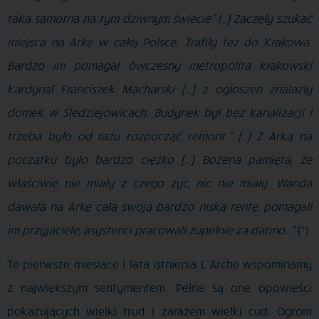
taka samotna na tym dziwnym świecie” {…} Zaczęły szukać
miejsca na Arkę w całej Polsce. Trafiły też do Krakowa.
Bardzo im pomagał ówczesny metropolita krakowski
kardynał Franciszek Macharski […] z ogłoszeń znalazły
domek w Śledziejowicach. Budynek był bez kanalizacji i
trzeba było od razu rozpocząć remont.” [..] Z Arką na
początku było bardzo ciężko […] Bożena pamięta, że
właściwie nie miały z czego żyć, nic nie miały. Wanda
dawała na Arkę całą swoją bardzo niską rentę, pomagali
im przyjaciele, asystenci pracowali zupełnie za darmo…”
(*)
Te pierwsze miesiące i lata istnienia L’Arche wspominamy
z największym sentymentem. Pełne są one opowieści
pokazujących wielki trud i zarazem wielki cud. Ogrom