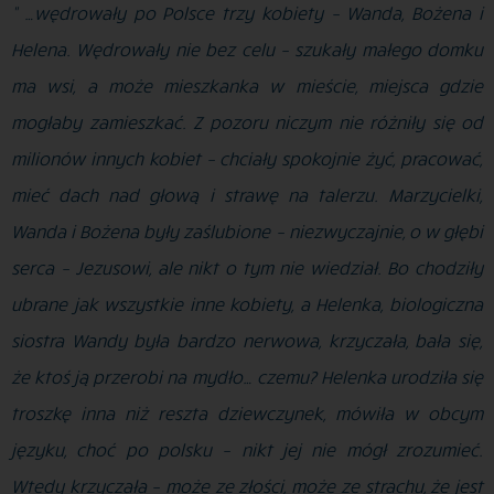
” …wędrowały po Polsce trzy kobiety – Wanda, Bożena i
Helena. Wędrowały nie bez celu – szukały małego domku
ma wsi, a może mieszkanka w mieście, miejsca gdzie
mogłaby zamieszkać. Z pozoru niczym nie różniły się od
milionów innych kobiet – chciały spokojnie żyć, pracować,
mieć dach nad głową i strawę na talerzu. Marzycielki,
Wanda i Bożena były zaślubione – niezwyczajnie, o w głębi
serca – Jezusowi, ale nikt o tym nie wiedział. Bo chodziły
ubrane jak wszystkie inne kobiety, a Helenka, biologiczna
siostra Wandy była bardzo nerwowa, krzyczała, bała się,
że ktoś ją przerobi na mydło… czemu? Helenka urodziła się
troszkę inna niż reszta dziewczynek, mówiła w obcym
języku, choć po polsku – nikt jej nie mógł zrozumieć.
Wtedy krzyczała – może ze złości, może ze strachu, że jest