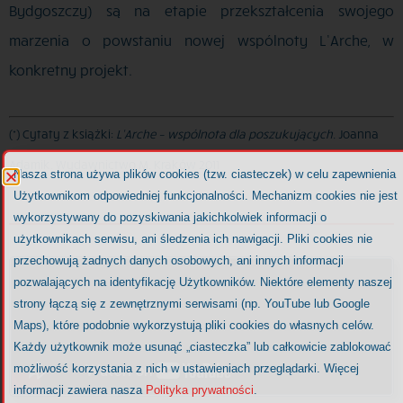
Bydgoszczy) są na etapie przekształcenia swojego
marzenia o powstaniu nowej wspólnoty L’Arche, w
konkretny projekt.
(*) Cytaty z książki:
L’Arche – wspólnota dla poszukujących.
Joanna
Adamik. Wydawnictwo M. Kraków 2011
Nasza strona używa plików cookies (tzw. ciasteczek) w celu zapewnienia
Użytkownikom odpowiedniej funkcjonalności. Mechanizm cookies nie jest
wykorzystywany do pozyskiwania jakichkolwiek informacji o
użytkownikach serwisu, ani śledzenia ich nawigacji. Pliki cookies nie
przechowują żadnych danych osobowych, ani innych informacji
pozwalających na identyfikację Użytkowników. Niektóre elementy naszej
strony łączą się z zewnętrznymi serwisami (np. YouTube lub Google
Maps), które podobnie wykorzystują pliki cookies do własnych celów.
Każdy użytkownik może usunąć „ciasteczka” lub całkowicie zablokować
możliwość korzystania z nich w ustawieniach przeglądarki. Więcej
informacji zawiera nasza
Polityka prywatności
.