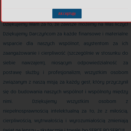
Akceptuję
Dziękujemy Wam za to, że zawsze możemy na Was liczyć!
Dziękujemy Darczyńcom za każde finansowe i materialne
wsparcie dla naszych wspólnot, asystentom za ich
zaangażowanie i cierpliwość (szczególnie w stosunku do
siebie nawzajem), niosącym odpowiedzialność za
postawę służby i profesjonalizm, wszystkim osobom
związanym z naszą misją za każdy gest, który przyczynił
się do budowania naszych wspólnot i wspólnoty między
nimi. Dziękujemy wszystkim osobom z
niepełnosprawnością intelektualną za to, że z miłością,
cierpliwością, wytrwałością i wyrozumiałością zmieniają
świat na lepszy – skutecznie i trwale, bo SERCE PO SERCU!