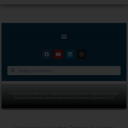
© 2022-24 L’Arche Polska, foto: Tomasz Prokop, Michał Nowak, Grzegorz Kotlarz, Gaba
Kucz, Anna Standerska, Marzena Matkowska, członkowie i przyjaciele L’Arche