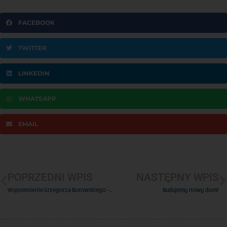
FACEBOOK
TWITTER
LINKEDIN
WHATSAPP
EMAIL
POPRZEDNI WPIS
NASTĘPNY WPIS
Wspomnienie Grzegorza Borowskiego – Borysa
Budujemy nowy dom!