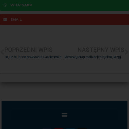
WHATSAPP
EMAIL
POPRZEDNI WPIS
NASTĘPNY WPIS
To już 30 lat od powstania L’Arche Poznań! (odc. 1)
Pierwszy etap realizacji projektu „Przyjmujemy pomoc i pomagamy innym (…)”