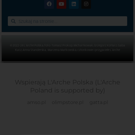
© 2022-24 L’Arche Polska, foto: Tomasz Prokop, Michał Nowak, Grzegorz Kotlarz, Gaba
Kucz, Anna Standerska, Marzena Matkowska, członkowie i przyjaciele L’Arche
Wspierają L'Arche Polska (L'Arche
Poland is supported by)
amso.pl
olimpstore.pl
gatta.pl