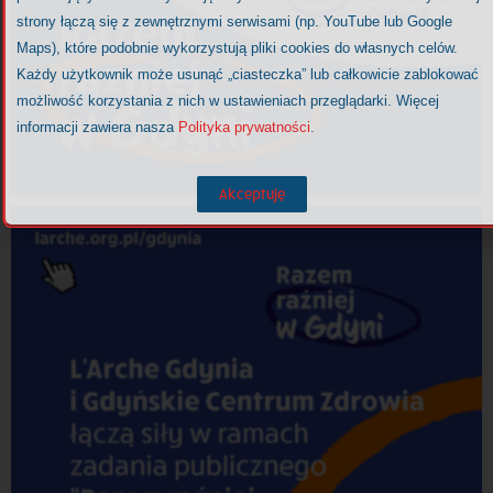
strony łączą się z zewnętrznymi serwisami (np. YouTube lub Google
Maps), które podobnie wykorzystują pliki cookies do własnych celów.
Każdy użytkownik może usunąć „ciasteczka” lub całkowicie zablokować
możliwość korzystania z nich w ustawieniach przeglądarki. Więcej
informacji zawiera nasza
Polityka prywatności
.
Akceptuję