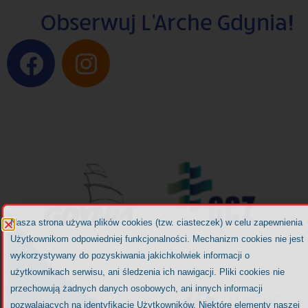
Obserwuj L'Arche Gdynia!
Nasza strona używa plików cookies (tzw. ciasteczek) w celu zapewnienia
Użytkownikom odpowiedniej funkcjonalności. Mechanizm cookies nie jest
wykorzystywany do pozyskiwania jakichkolwiek informacji o
użytkownikach serwisu, ani śledzenia ich nawigacji. Pliki cookies nie
przechowują żadnych danych osobowych, ani innych informacji
pozwalających na identyfikację Użytkowników. Niektóre elementy naszej