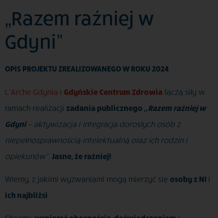
„Razem raźniej w
Gdyni”
OPIS PROJEKTU ZREALIZOWANEGO W ROKU 2024
L’Arche Gdynia
i
Gdyńskie Centrum Zdrowia
łączą siły w
ramach realizacji
zadania publicznego
„Razem raźniej w
Gdyni
– aktywizacja i integracja dorosłych osób z
niepełnosprawnością intelektualną oraz ich rodzin i
opiekunów”.
Jasne, że raźniej!
Wiemy, z jakimi wyzwaniami mogą mierzyć się
osoby z NI
i
ich najbliżsi
.
Chcemy
wspierać obecnością
,
doświadczeniem
i