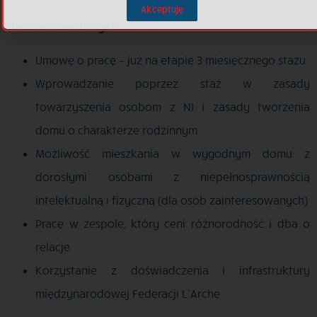
Akceptuję
Na co możesz liczyć?
Umowę o pracę – już na etapie 3 miesięcznego stażu
Wprowadzanie poprzez staż w zasady
towarzyszenia osobom z NI i zasady tworzenia
domu o charakterze rodzinnym
Możliwość mieszkania w wygodnym domu z
dorosłymi osobami z niepełnosprawnością
intelektualną i fizyczną (dla osób zainteresowanych)
Pracę w zespole, który ceni różnorodność i dba o
relacje
Korzystanie z doświadczenia i infrastruktury
międzynarodowej Federacji L’Arche