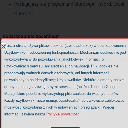
Posługujesz się programami biurowymi (Word, Excel,
Outlook)
Co szczególnie docenimy?
Nasza strona używa plików cookies (tzw. ciasteczek) w celu zapewnienia
Umiejętność kierowania busem do 9 osób
Użytkownikom odpowiedniej funkcjonalności. Mechanizm cookies nie jest
Otwartość na podróżowanie z Domownikami (w
wykorzystywany do pozyskiwania jakichkolwiek informacji o
użytkownikach serwisu, ani śledzenia ich nawigacji. Pliki cookies nie
Polsce i za granicą)
przechowują żadnych danych osobowych, ani innych informacji
Wykształcenie specjalistyczne:
opiekun medyczny,
pozwalających na identyfikację Użytkowników. Niektóre elementy naszej
strony łączą się z zewnętrznymi serwisami (np. YouTube lub Google
asystent osoby niepełnosprawnej, pielęgniarka,
Maps), które podobnie wykorzystują pliki cookies do własnych celów.
pracownik socjalny, terapeuta zajęciowy, opiekun w
Każdy użytkownik może usunąć „ciasteczka” lub całkowicie zablokować
domu pomocy społecznej, psycholog, fizjoterapeuta
możliwość korzystania z nich w ustawieniach przeglądarki. Więcej
informacji zawiera nasza
Polityka prywatności
.
itp.