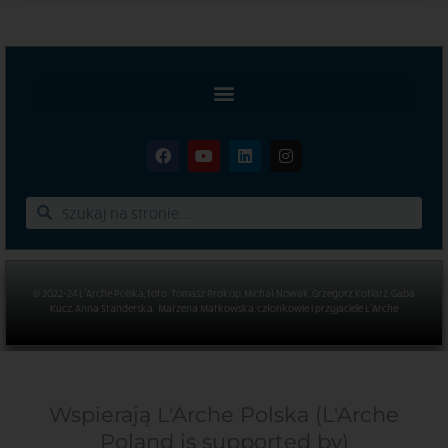
© 2022-24 L’Arche Polska, foto: Tomasz Prokop, Michał Nowak, Grzegorz Kotlarz, Gaba
Kucz, Anna Standerska, Marzena Matkowska, członkowie i przyjaciele L’Arche
Wspierają L'Arche Polska (L'Arche
Poland is supported by)