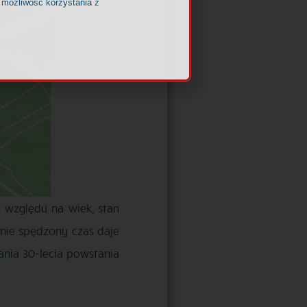
 możliwość korzystania z
 względu na wiek, stan
wnie spędzony czas daje
ania 30-lecia powstania