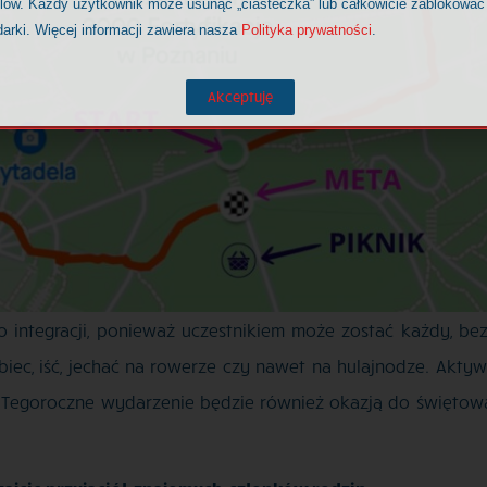
elów. Każdy użytkownik może usunąć „ciasteczka” lub całkowicie zablokować
darki. Więcej informacji zawiera nasza
Polityka prywatności
.
Akceptuję
 integracji, ponieważ uczestnikiem może zostać każdy, bez
iec, iść, jechać na rowerze czy nawet na hulajnodze. Akty
. Tegoroczne wydarzenie będzie również okazją do świętow