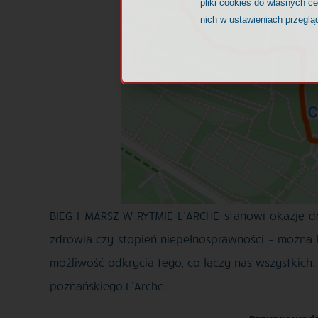
pliki cookies do własnych c
nich w ustawieniach przeglą
BIEG I MARSZ W RYTMIE L’ARCHE stanowi okazję do
zdrowia czy stopień niepełnosprawności – można b
możliwość odkrycia tego, co łączy nas wszystkich
poznańskiego L’Arche.