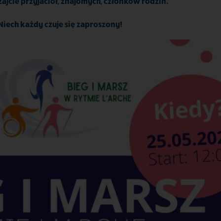
jcie przyjaciół, znajomych, członków rodzin.
Niech każdy czuje się zaproszony!