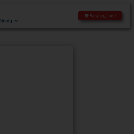
Wesprzyj nas !
ólnoty