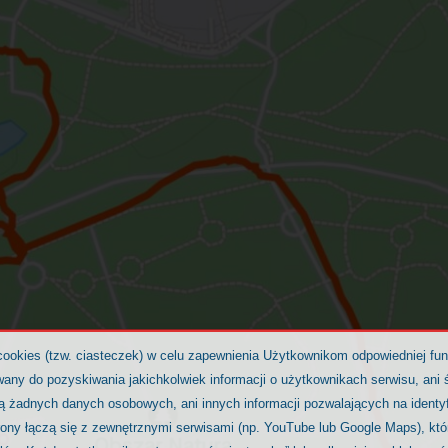
cookies (tzw. ciasteczek) w celu zapewnienia Użytkownikom odpowiedniej fu
any do pozyskiwania jakichkolwiek informacji o użytkownikach serwisu, ani ś
ją żadnych danych osobowych, ani innych informacji pozwalających na identy
rony łączą się z zewnętrznymi serwisami (np. YouTube lub Google Maps), kt