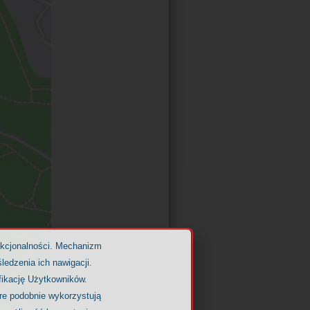
nkcjonalności. Mechanizm
ledzenia ich nawigacji.
fikację Użytkowników.
óre podobnie wykorzystują