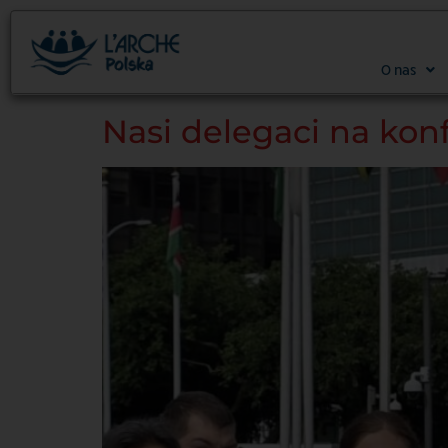
treści
O nas
Nasi delegaci na kon