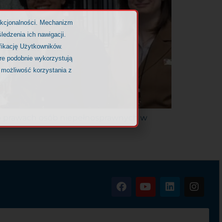
nkcjonalności. Mechanizm
ledzenia ich nawigacji.
fikację Użytkowników.
óre podobnie wykorzystują
 możliwość korzystania z
ji o prawach osób niepełnosprawnych w