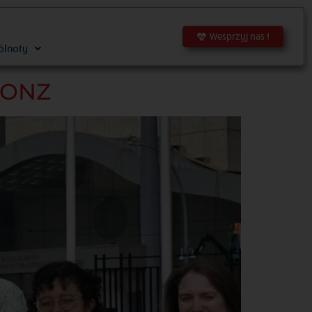
Wesprzyj nas !
ólnoty
e ONZ