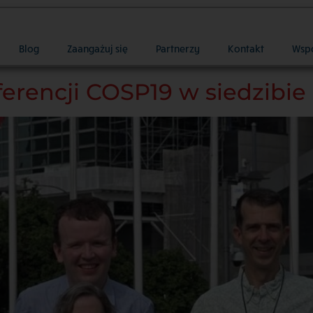
Blog
Zaangażuj się
Partnerzy
Kontakt
Wsp
ferencji COSP19 w siedzibi