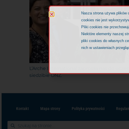
Nasza strona używa plików 
cookies nie jest wykorzystyw
Pliki cookies nie przechowu
Niektóre elementy naszej st
pliki cookies do własnych c
nich w ustawieniach przeglą
L’Arche International zaprosiła nas do ucz
siedzibie ONZ.
Kontakt
Mapa strony
Polityka prywatności
Regulam