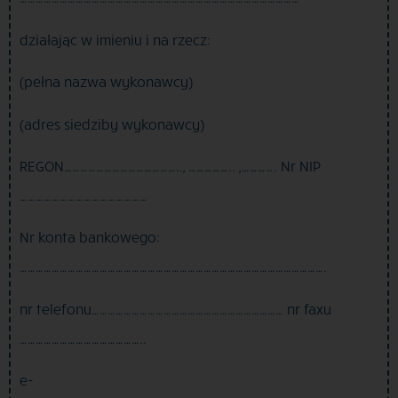
działając w imieniu i na rzecz:
(pełna nazwa wykonawcy)
(adres siedziby wykonawcy)
REGON…………………………………….., …………….. ,…………. Nr NIP
…………………………………………
Nr konta bankowego:
…………………………………………………………………………………………………….
nr telefonu……………………………………………………………… nr faxu
………………………………………..
e-