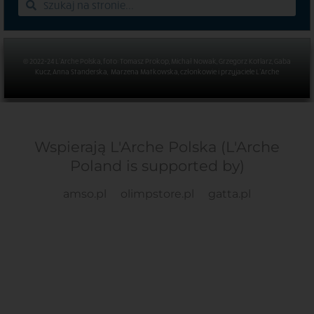
© 2022-24 L’Arche Polska, foto: Tomasz Prokop, Michał Nowak, Grzegorz Kotlarz, Gaba
Kucz, Anna Standerska, Marzena Matkowska, członkowie i przyjaciele L’Arche
Wspierają L'Arche Polska (L'Arche
Poland is supported by)
amso.pl
olimpstore.pl
gatta.pl