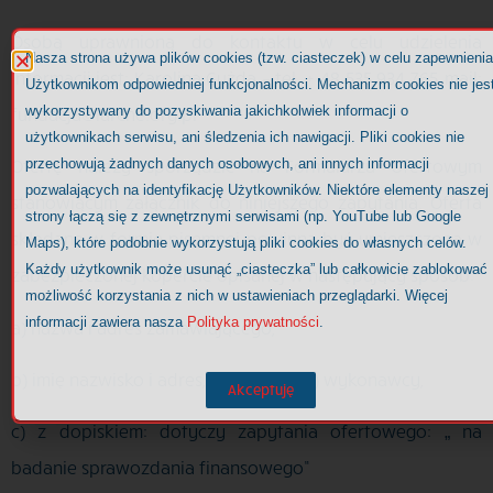
Osobą uprawnioną do kontaktu w celu udzielenia
Nasza strona używa plików cookies (tzw. ciasteczek) w celu zapewnienia
informacji jest: Karolina Gużda – tel. + 48 535 934 765, mail:
Użytkownikom odpowiedniej funkcjonalności. Mechanizm cookies nie jes
wykorzystywany do pozyskiwania jakichkolwiek informacji o
fundacja@larche.org.pl
użytkownikach serwisu, ani śledzenia ich nawigacji. Pliki cookies nie
przechowują żadnych danych osobowych, ani innych informacji
Ofertę należy sporządzić na Formularzu Ofertowym
pozwalających na identyfikację Użytkowników. Niektóre elementy naszej
stanowiącym załącznik do niniejszego zapytania. Oferta
strony łączą się z zewnętrznymi serwisami (np. YouTube lub Google
składana w formie pisemnej powinna być umieszczona w
Maps), które podobnie wykorzystują pliki cookies do własnych celów.
Każdy użytkownik może usunąć „ciasteczka” lub całkowicie zablokować
zabezpieczonej kopercie opisanej w następujący sposób:
możliwość korzystania z nich w ustawieniach przeglądarki. Więcej
informacji zawiera nasza
Polityka prywatności
.
a) nazwa i adres zamawiającego,
b) imię nazwisko i adres, nazwa (firma) wykonawcy,
Akceptuję
c) z dopiskiem: dotyczy zapytania ofertowego: „ na
badanie sprawozdania finansowego”