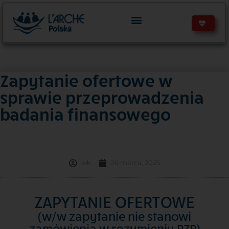
Zapytanie ofertowe w
sprawie przeprowadzenia
badania finansowego
wk
26 marca, 2025
ZAPYTANIE OFERTOWE
(w/w zapytanie nie stanowi
zamówienia w rozumieniu PZP)