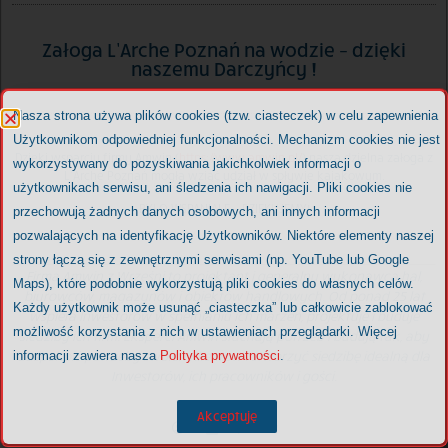
Załoga L’Arche Poznań na wodzie – dzięki
naszemu Darczyńcy !
Nasza strona używa plików cookies (tzw. ciasteczek) w celu zapewnienia
Użytkownikom odpowiedniej funkcjonalności. Mechanizm cookies nie jest
Dzięki wsparciu firmy Amwin (
https://www.amwin.pl/
) nasza dzielna załoga z
wykorzystywany do pozyskiwania jakichkolwiek informacji o
L’Arche Poznań mogła wziąć udział w spływie kajakowym.
użytkownikach serwisu, ani śledzenia ich nawigacji. Pliki cookies nie
BYŁO WSPANIALE – DZIĘKUJEMY!
przechowują żadnych danych osobowych, ani innych informacji
pozwalających na identyfikację Użytkowników. Niektóre elementy naszej
strony łączą się z zewnętrznymi serwisami (np. YouTube lub Google
Firma Amwin z Wrześni to projektant i generalny wykonawca hal,
Maps), które podobnie wykorzystują pliki cookies do własnych celów.
biurowców, magazynów i obiektów handlowych. Od ponad 25 lat
Każdy użytkownik może usunąć „ciasteczka” lub całkowicie zablokować
wspiera Inwestorów w spełnianiu ich marzeń, projektuje i buduje
możliwość korzystania z nich w ustawieniach przeglądarki. Więcej
siedziby ich firm. Eksperci Amwin słuchają potrzeb i budują tak, aby
zaspokoić potrzeby swoich Klientów i stworzyć siedzibę idealną dla
informacji zawiera nasza
Polityka prywatności
.
Inwestorów, ich pracowników i gości.
Akceptuję
wk
21 lipca, 2021