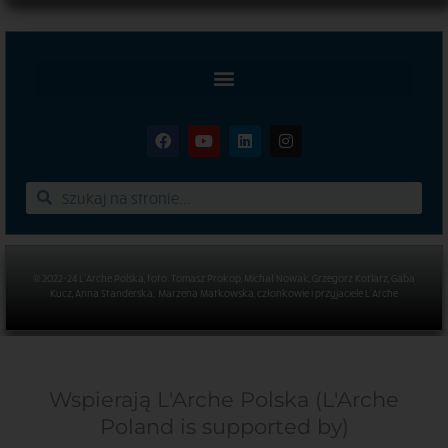
© 2022-24 L’Arche Polska, foto: Tomasz Prokop, Michał Nowak, Grzegorz Kotlarz, Gaba
Kucz, Anna Standerska, Marzena Matkowska, członkowie i przyjaciele L’Arche
Wspierają L'Arche Polska (L'Arche
Poland is supported by)