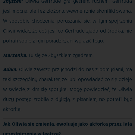
Zbyszek:
Oliwia Gertrudę gra gestem, ruchem. Gertruda
jest mocna, ale też złożona, wewnętrznie skonfliktowana.
W sposobie chodzenia, poruszania się, w tym spojrzeniu
Oliwii widać, że coś jest co Gertrudę zjada od środka, nie
potrafi sobie z tym poradzić, ani wyrazić tego.
Marzenka:
Tu się ze Zbyszkiem zgadzam.
Adam:
Oliwia zawsze przychodzi do nas z pomysłami, ma
taki szczególny charakter, że lubi opowiadać co się dzieje
w świecie,
z kim się spotyka. Mogę powiedzieć, że Oliwia
duży postęp zrobiła z dykcją, z pisaniem, no potrafi być
aktorką.
Jak Oliwia się zmienia, ewoluuje jako aktorka przez lata
uczestniczenia w teatrze?