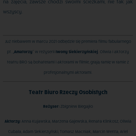
na zajęcia, zawsze chodzi swoimi ścieżkami, nie tak jak
wszyscy.
Już niebawem w marcu 2021 odbędzie się premiera filmu fabularnego
pt. „
Amatorzy
” w reżyserii
Iwony Siekierzyńskiej
. Oliwia i aktorzy
teatru BRO są bohaterami i aktorami w filmie, grają ramię w ramie z
profesjonalnymi aktorami.
Teatr Biuro Rzeczy Osobistych
Reżyser:
Zbigniew Biegajło
Aktorzy:
Anna Kujawska, Marzena Gajewska, Renata Klinkosz, Oliwia
Cubala, Adam Siekierzyński, Tomasz Macniak, Marcin Wenta, Ariel