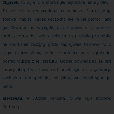
Zbyszek:
To była rola, która była najbliższa natury Oliwii.
To nie jest rola wymyślona na papierze. Sztukę „Moja
sprawa” napisał Radek Paczocha, ale takiej postaci jaką
gra Oliwa on nie wymyślił, ta rola pojawiła się podczas
prób z reżyserką Iwoną Siekierzyńską. Oliwia przynosiła
na spotkania zeszyty, gdzie zapisywała hasłowo to o
czym rozmawialiśmy i definicje, potem nam to czytała. Jej
postać wyszła z jej zeszytu. Można powiedzieć, że jest
inspicjentką, też czuwa nad przebiegiem i organizacją
spektaklu. Ten spektakl, tak jakby wychodził spod jej
pióra.
Marzenka:
W „Uczcie Hamleta”, Oliwia była królową
Gertrudą.