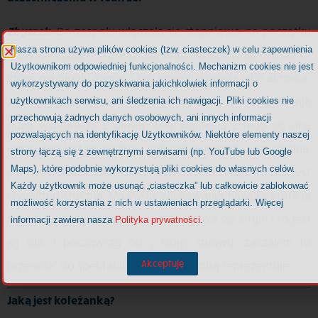
Z
byszek:
Do zespołu włączała się stopniowo, na początku
Nasza strona używa plików cookies (tzw. ciasteczek) w celu zapewnienia
grała w etiudach, które pisała Ania, zastępowała koleżanki,
Użytkownikom odpowiedniej funkcjonalności. Mechanizm cookies nie jest
które nie mogły zagrać i tak powoli wyrosła jako aktorka.
wykorzystywany do pozyskiwania jakichkolwiek informacji o
Jej najważniejsze role i postaci, w które się wciela mają
użytkownikach serwisu, ani śledzenia ich nawigacji. Pliki cookies nie
przechowują żadnych danych osobowych, ani innych informacji
dużo wspólnego z Oliwią. One wynikają z tego co ona
pozwalających na identyfikację Użytkowników. Niektóre elementy naszej
wnosi, kim jest prywatnie. Jest ciekawą osoba, oryginalną,
strony łączą się z zewnętrznymi serwisami (np. YouTube lub Google
Maps), które podobnie wykorzystują pliki cookies do własnych celów.
powiedziałbym odrębną. Oliwia ma swój świat, jest
Każdy użytkownik może usunąć „ciasteczka” lub całkowicie zablokować
charakterystyczna. Ma swoje zachowania, nawyki, które ją
możliwość korzystania z nich w ustawieniach przeglądarki. Więcej
odróżniają, ale jednocześnie nie ukrywa się z tym i to jest
informacji zawiera nasza
Polityka prywatności
.
jej siła. I począwszy od „ Mojej sprawy” zacząłem to
Akceptuję
przenosić do spektakli, to co Oliwia sobą reprezentuje.
Jaką jest koleżanką?