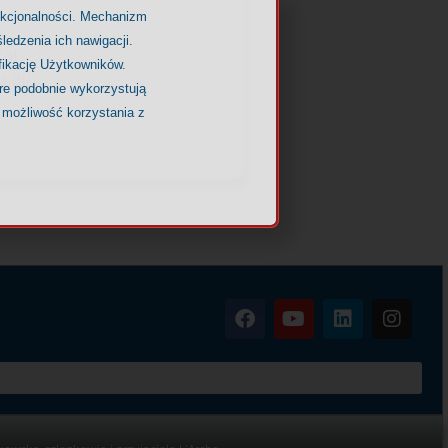
nkcjonalności. Mechanizm
ledzenia ich nawigacji.
ca!
fikację Użytkowników.
s.pl/
óre podobnie wykorzystują
 możliwość korzystania z