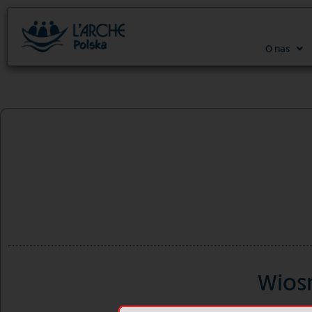
O nas
Wiosn