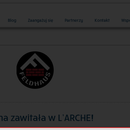
Blog
Zaangażuj się
Partnerzy
Kontakt
Wsp
a zawitała w L’ARCHE!