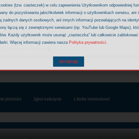
cookies (tzw. ciasteczek) w celu zapewnienia Użytkownikom odpowiedniej fu
any do pozyskiwania jakichkolwiek informacji o użytkownikach serwisu, ani ś
com, którzy dzielą się z nami dobrem, płynącym prosto z ser
ją żadnych danych osobowych, ani innych informacji pozwalających na identy
aszych Przyjaciół jest FELDHAUS KLINKIER
https://www.feldhau
rony łączą się z zewnętrznymi serwisami (np. YouTube lub Google Maps), kt
u swojego boku – nieśmy pomoc innym – każdego dnia! :))
elów. Każdy użytkownik może usunąć „ciasteczka” lub całkowicie zablokować
darki. Więcej informacji zawiera nasza
Polityka prywatności
.
Wspólnota we Wrocławiu
23 marca, 2021
Akceptuję
in płatności
Zgłoś nadużycie
L’Arche International