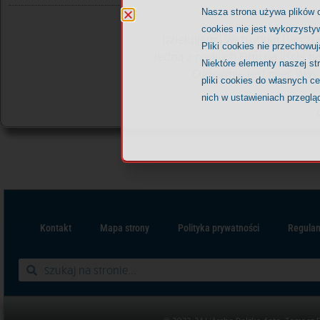
Nasza strona używa plików 
cookies nie jest wykorzystyw
Dziękujemy wszystkim Darczyń
Pliki cookies nie przechowu
Jedną z nowych Firm na liście n
Niektóre elementy naszej st
Cudownie jest mieć Was 
pliki cookies do własnych c
nich w ustawieniach przeglą
Kontakt
Mapa strony
Polityka prywatności
Regulam