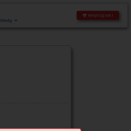
Wesprzyj nas !
ólnoty