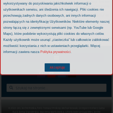
Tak właśnie się czujemy, witając nowego Darczyńcę naszej Fundacji. Jest nim
wykorzystywany do pozyskiwania jakichkolwiek informacji o
sklep PANCERNIK (
https://pancernik.eu/
), w którym można zamówić przydatne
użytkownikach serwisu, ani śledzenia ich nawigacji. Pliki cookies nie
akcesoria do telefonów i innych urządzeń.
Dziękujemy za pomoc. Przypominamy też, że każda firma może dołączyć do
przechowują żadnych danych osobowych, ani innych informacji
grona naszych Przyjaciół – zachęcamy do tego!
pozwalających na identyfikację Użytkowników. Niektóre elementy naszej
strony łączą się z zewnętrznymi serwisami (np. YouTube lub Google
Wspólnota we Wrocławiu
9 lipca, 2019
Maps), które podobnie wykorzystują pliki cookies do własnych celów.
Każdy użytkownik może usunąć „ciasteczka” lub całkowicie zablokować
możliwość korzystania z nich w ustawieniach przeglądarki. Więcej
informacji zawiera nasza
Polityka prywatności
.
Akceptuję
© 2022-24 L’Arche Polska, foto: Tomasz Prokop, Michał Nowak, Grzegorz Kotlarz, Gaba
Kucz, Anna Standerska, Marzena Matkowska, członkowie i przyjaciele L’Arche