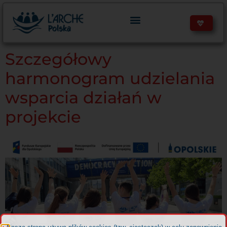
treści
Szczegółowy
harmonogram udzielania
wsparcia działań w
projekcie