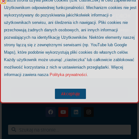
Nasza strona używa plików cookies (tzw. ciasteczek) w celu zapewnienia
Użytkownikom odpowiedniej funkcjonalności. Mechanizm cookies nie jest
wykorzystywany do pozyskiwania jakichkolwiek informacji o
użytkownikach serwisu, ani śledzenia ich nawigacji. Pliki cookies nie
przechowują żadnych danych osobowych, ani innych informacji
pozwalających na identyfikację Użytkowników. Niektóre elementy naszej
Prezentujemy plan działań w ramach projektu „W
strony łączą się z zewnętrznymi serwisami (np. YouTube lub Google
stronę autonomii – wzmocnienie organizacji
Maps), które podobnie wykorzystują pliki cookies do własnych celów.
pozarządowych województwa opolskiego i kreowanie
Każdy użytkownik może usunąć „ciasteczka” lub całkowicie zablokować
mieszkalnictwa wspomaganego”.
możliwość korzystania z nich w ustawieniach przeglądarki. Więcej
informacji zawiera nasza
Polityka prywatności
.
Akceptuję