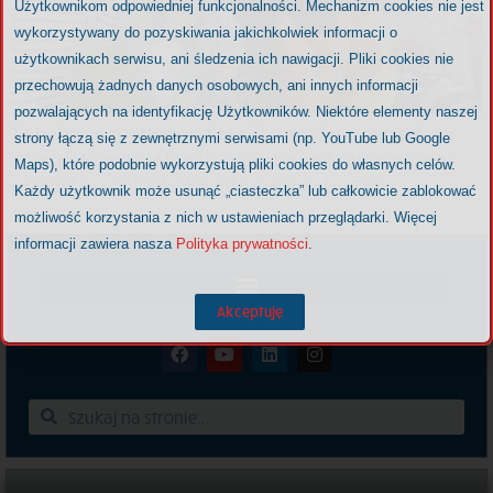
Użytkownikom odpowiedniej funkcjonalności. Mechanizm cookies nie jest
wykorzystywany do pozyskiwania jakichkolwiek informacji o
użytkownikach serwisu, ani śledzenia ich nawigacji. Pliki cookies nie
przechowują żadnych danych osobowych, ani innych informacji
pozwalających na identyfikację Użytkowników. Niektóre elementy naszej
To był czas spotkań, refleksji i rozmów o przyszłości
strony łączą się z zewnętrznymi serwisami (np. YouTube lub Google
L’Arche. Kamila i Monika uczestniczyły w spotkaniu
Maps), które podobnie wykorzystują pliki cookies do własnych celów.
przedstawicieli L’Arche International w Taize.
Każdy użytkownik może usunąć „ciasteczka” lub całkowicie zablokować
możliwość korzystania z nich w ustawieniach przeglądarki. Więcej
informacji zawiera nasza
Polityka prywatności
.
Akceptuję