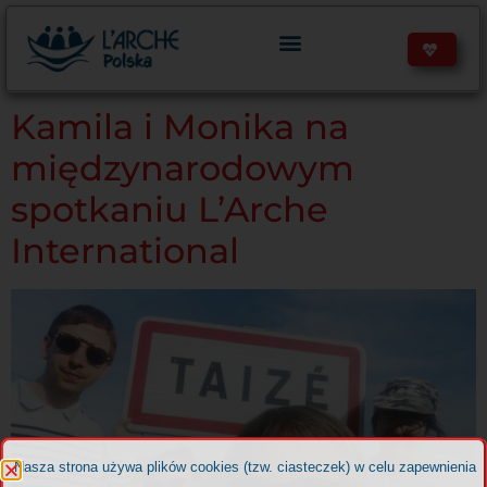
treści
Kamila i Monika na
międzynarodowym
spotkaniu L’Arche
International
Nasza strona używa plików cookies (tzw. ciasteczek) w celu zapewnienia