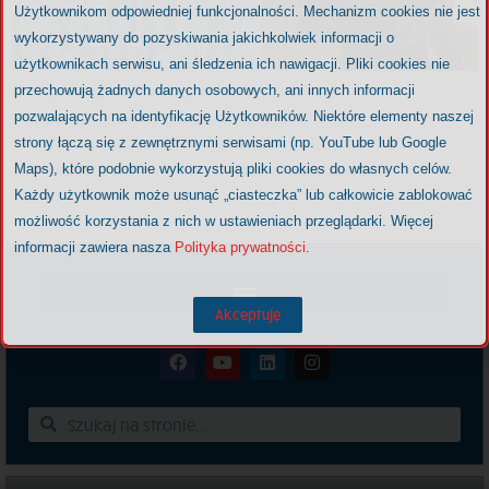
Użytkownikom odpowiedniej funkcjonalności. Mechanizm cookies nie jest
wykorzystywany do pozyskiwania jakichkolwiek informacji o
użytkownikach serwisu, ani śledzenia ich nawigacji. Pliki cookies nie
Dr Agnieszka Franczyk i dr Weronika Kurcz z
przechowują żadnych danych osobowych, ani innych informacji
Instytutu Nauk Pedagogicznych UO na
pozwalających na identyfikację Użytkowników. Niektóre elementy naszej
Międzynarodowej Konferencji Naukowej w Wiśle
strony łączą się z zewnętrznymi serwisami (np. YouTube lub Google
zaprezentowały wyniki badań o potrzebach
Maps), które podobnie wykorzystują pliki cookies do własnych celów.
mieszkaniowych OzNI.
Każdy użytkownik może usunąć „ciasteczka” lub całkowicie zablokować
możliwość korzystania z nich w ustawieniach przeglądarki. Więcej
informacji zawiera nasza
Polityka prywatności
.
Akceptuję