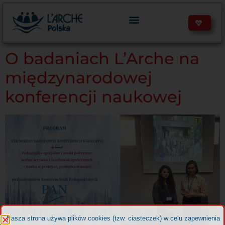
treści
O badaniach L’Arche na
międzynarodowej
konferencji naukowej
Nasza strona używa plików cookies (tzw. ciasteczek) w celu zapewnienia