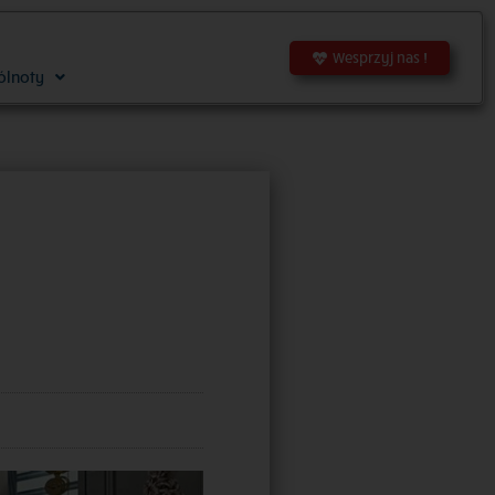
Wesprzyj nas !
ólnoty