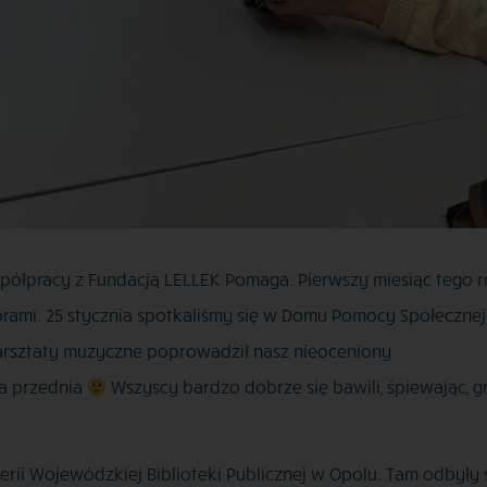
półpracy z Fundacją LELLEK Pomaga. Pierwszy miesiąc tego r
ami. 25 stycznia spotkaliśmy się w Domu Pomocy Społecznej
arsztaty muzyczne poprowadził nasz nieoceniony
ła przednia
Wszyscy bardzo dobrze się bawili, śpiewając, gr
rii Wojewódzkiej Biblioteki Publicznej w Opolu. Tam odbyły s