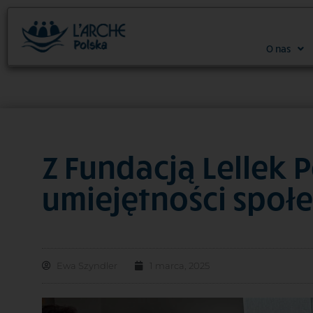
O nas
Z Fundacją Lellek
umiejętności społ
Ewa Szyndler
1 marca, 2025