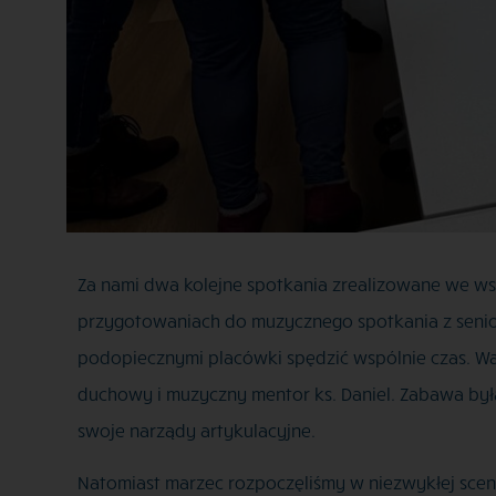
Za nami dwa kolejne spotkania zrealizowane we ws
przygotowaniach do muzycznego spotkania z senior
podopiecznymi placówki spędzić wspólnie czas. W
duchowy i muzyczny mentor ks. Daniel. Zabawa by
swoje narządy artykulacyjne.
Natomiast marzec rozpoczęliśmy w niezwykłej scene