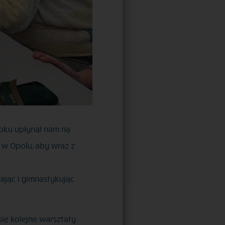
oku upłynął nam na
 w Opolu, aby wraz z
ając i gimnastykując
ię kolejne warsztaty