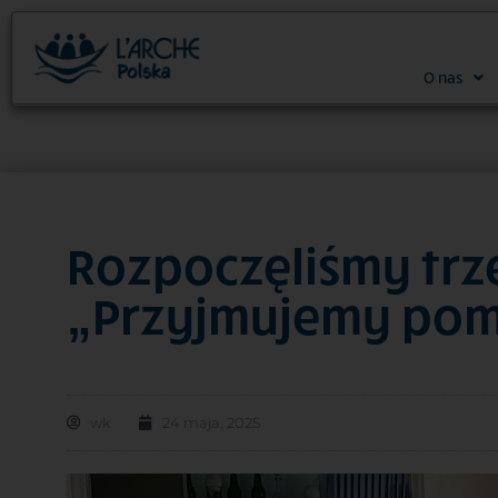
O nas
Rozpoczęliśmy trze
„Przyjmujemy pom
wk
24 maja, 2025