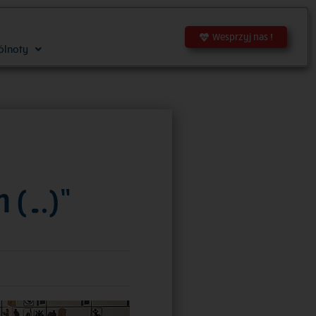
Wesprzyj nas !
ólnoty
 (…)”