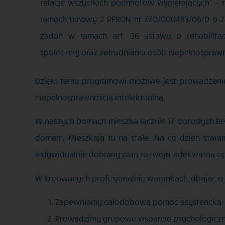
relacje wszystkich podmiotów wspierających” –
ramach umowy z PFRON nr ZZO/000483/06/D o zle
zadań w ramach art. 36 ustawy o rehabilita
społecznej oraz zatrudnianiu osób niepełnospraw
Dzięki temu programowi możliwe jest prowadzeni
niepełnosprawnością intelektualną.
W naszych Domach mieszka łącznie 17 dorosłych B
domem. Mieszkają tu na stałe. Na co dzień star
indywidualnie dobrany plan rozwoju, adekwatną opi
W kreowanych profesjonalnie warunkach, dbając o
Zapewniamy całodobową pomoc asystencką: w
Prowadzimy grupowe wsparcie psychologiczne