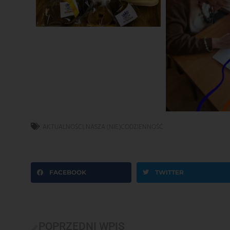
AKTUALNOŚCI
,
NASZA (NIE)CODZIENNOŚĆ
FACEBOOK
TWITTER
POPRZEDNI WPIS