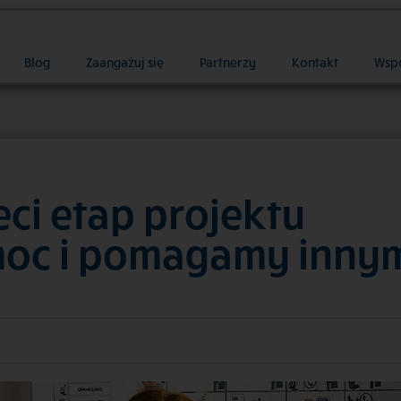
Blog
Zaangażuj się
Partnerzy
Kontakt
Wsp
ci etap projektu
oc i pomagamy innym