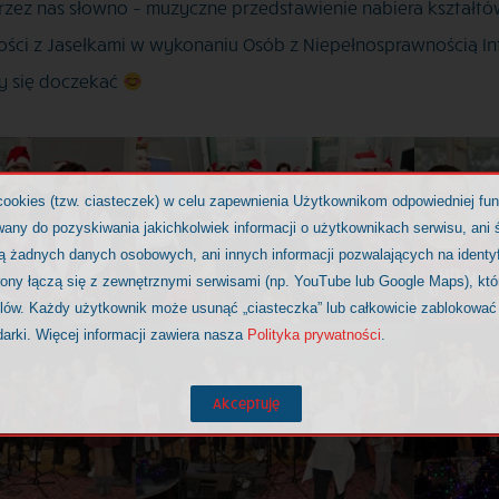
zez nas słowno – muzyczne przedstawienie nabiera kształtów
zności z Jasełkami w wykonaniu Osób z Niepełnosprawnością In
y się doczekać
cookies (tzw. ciasteczek) w celu zapewnienia Użytkownikom odpowiedniej fu
any do pozyskiwania jakichkolwiek informacji o użytkownikach serwisu, ani ś
ją żadnych danych osobowych, ani innych informacji pozwalających na identy
rony łączą się z zewnętrznymi serwisami (np. YouTube lub Google Maps), kt
elów. Każdy użytkownik może usunąć „ciasteczka” lub całkowicie zablokować
darki. Więcej informacji zawiera nasza
Polityka prywatności
.
Akceptuję