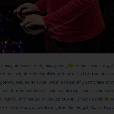
uż mamy pierwsze efekty naszej pracy
. Za nami warsztaty 
ary Lach, aktorki z Opolskiego Teatru Lalki i Aktora oraz ks
otowujemy się do świąt. Właśnie nagraliśmy pastorałkę, któr
 – w doborowym towarzystwie uzdolnionych muzycznie dzieci,
i św. Karola Boromeusza w Opolu przystąpiliśmy do dzieła
. 
rałkę, którą zaproponował specjalnie dla naszych Osób z Nie