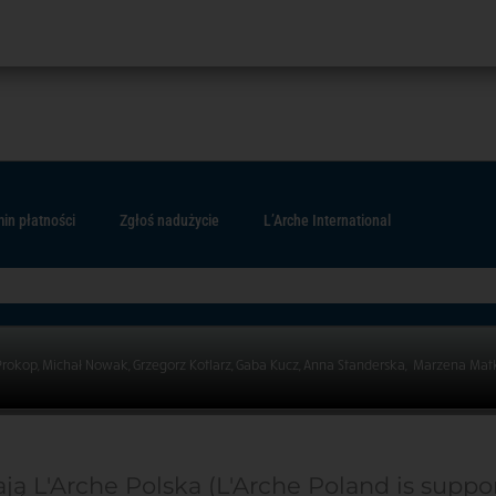
in płatności
Zgłoś nadużycie
L’Arche International
Prokop, Michał Nowak, Grzegorz Kotlarz, Gaba Kucz, Anna Standerska, Marzena Mat
ją L'Arche Polska (L'Arche Poland is suppo