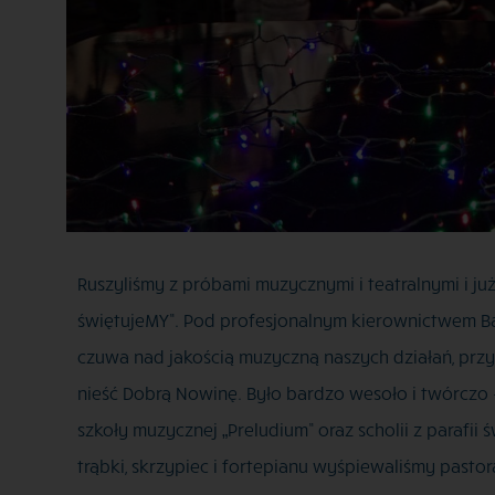
Ruszyliśmy z próbami muzycznymi i teatralnymi i j
świętujeMY”. Pod profesjonalnym kierownictwem Barb
czuwa nad jakością muzyczną naszych działań, przyg
nieść Dobrą Nowinę. Było bardzo wesoło i twórczo
szkoły muzycznej „Preludium” oraz scholii z parafi
trąbki, skrzypiec i fortepianu wyśpiewaliśmy pasto