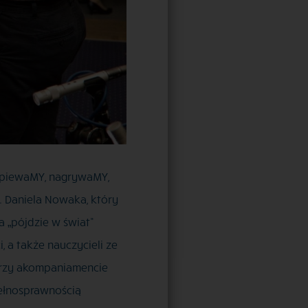
„ŚpiewaMY, nagrywaMY,
. Daniela Nowaka, który
a „pójdzie w świat”
 a także nauczycieli ze
Przy akompaniamencie
pełnosprawnością