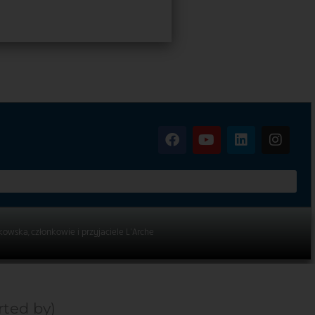
kowska, członkowie i przyjaciele L’Arche
rted by)