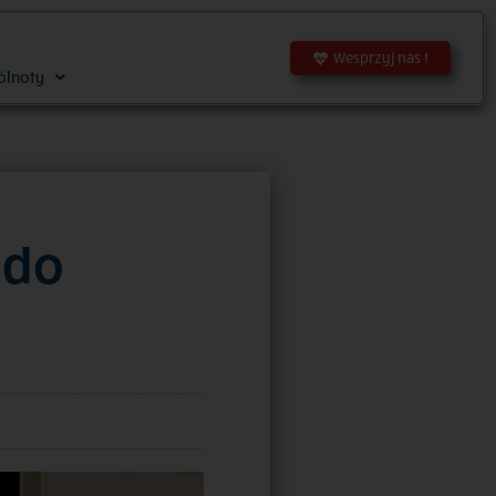
Wesprzyj nas !
ólnoty
 do