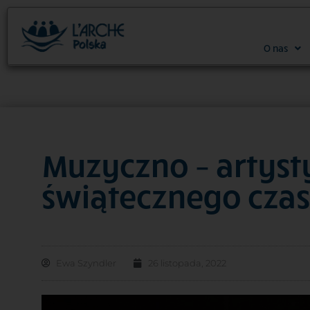
O nas
Muzyczno – artys
świątecznego cza
Ewa Szyndler
26 listopada, 2022