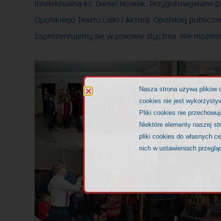
Intelektualną ks. Daniel Nowak. Przygotowywane pr
Opolskiego Teatru Lalki i Aktora. Opolskiej public
zaprezentujemy się w połowie stycznia. Nie możem
Nasza strona używa plików 
cookies nie jest wykorzystyw
Pliki cookies nie przechowu
Niektóre elementy naszej st
pliki cookies do własnych c
nich w ustawieniach przeglą