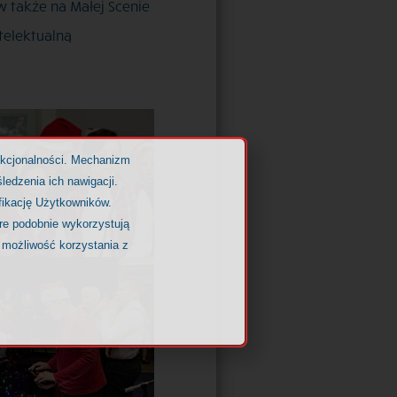
 także na Małej Scenie
telektualną
nkcjonalności. Mechanizm
ledzenia ich nawigacji.
fikację Użytkowników.
óre podobnie wykorzystują
 możliwość korzystania z