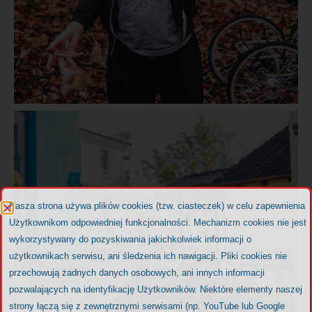
Nasza strona używa plików cookies (tzw. ciasteczek) w celu zapewnienia
Użytkownikom odpowiedniej funkcjonalności. Mechanizm cookies nie jest
wykorzystywany do pozyskiwania jakichkolwiek informacji o
użytkownikach serwisu, ani śledzenia ich nawigacji. Pliki cookies nie
przechowują żadnych danych osobowych, ani innych informacji
pozwalających na identyfikację Użytkowników. Niektóre elementy naszej
strony łączą się z zewnętrznymi serwisami (np. YouTube lub Google