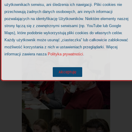
użytkownikach serwisu, ani śledzenia ich nawigacji. Pliki cookies nie
przechowują żadnych danych osobowych, ani innych informacji
pozwalających na identyfikację Użytkowników. Niektóre elementy naszej
strony łączą się z zewnętrznymi serwisami (np. YouTube lub Google
Maps), które podobnie wykorzystują pliki cookies do własnych celów.
Każdy użytkownik może usunąć „ciasteczka” lub całkowicie zablokować
możliwość korzystania z nich w ustawieniach przeglądarki. Więcej
informacji zawiera nasza
Polityka prywatności
.
Akceptuję