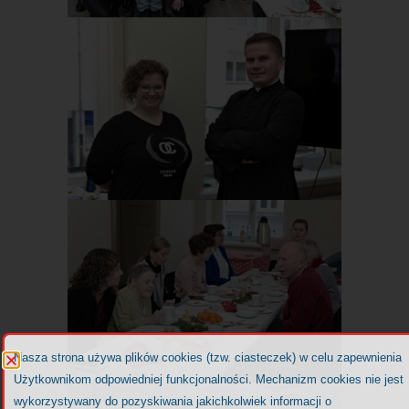
Nasza strona używa plików cookies (tzw. ciasteczek) w celu zapewnienia
Użytkownikom odpowiedniej funkcjonalności. Mechanizm cookies nie jest
wykorzystywany do pozyskiwania jakichkolwiek informacji o