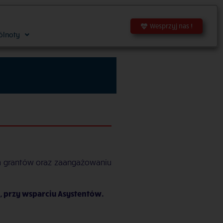
Wesprzyj nas !
ólnoty
 grantów oraz zaangażowaniu
 przy wsparciu Asystentów.