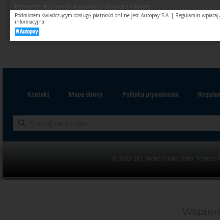
Potwierdzenie przekazania darowizny otrzymasz e-mailem.
Podmiotem świadczącym obsługę płatności online jest
Autopay S.A.
|
Regulamin wpłacaj
informacyjna
Kontakt
Mapa strony
Polityka prywatności
Regulam
© 2022-24 L’Arche Polska, foto: Tomasz 
Wspiera