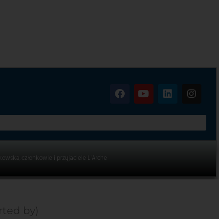
kowska, członkowie i przyjaciele L’Arche
rted by)