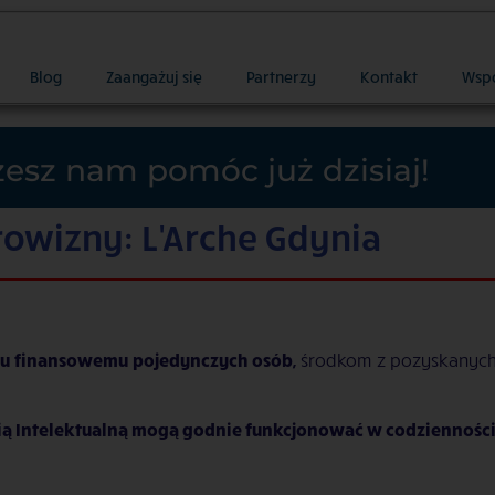
Blog
Zaangażuj się
Partnerzy
Kontakt
Wsp
esz nam pomóc już dzisiaj!
rowizny: L'Arche Gdynia
ciu finansowemu pojedynczych
osób,
środkom z pozyskanych
ą Intelektualną mogą godnie funkcjonować w codzienności,