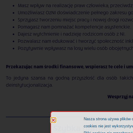
Masz wpływ na realizację praw człowieka, przeciwdz
Umożliwiasz OzNI doświadczenie pełnego zakresu go
Sprzyjasz tworzeniu miejsc pracy i nowej drogi ro
Pomagasz nam pomnażać kompetencje asystenckie.
Dajesz wytchnienie i nadzieję rodzicom osób z NI.
Pozwalasz nam edukować i tworzyć społeczność inkl
Pozytywnie wpływasz na losy wielu osób obojętnych
Przekazując nam środki finansowe, wspierasz te cele i 
To jedyna szansa na godną przyszłość dla osób takich j
deinstytucjonalizacja.
Wesprzyj n
Nasza strona używa plików 
Szybka płatność:
cookies nie jest wykorzystyw