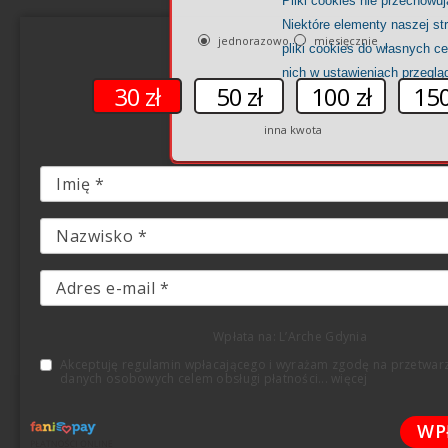
Pliki cookies nie przechowu
Niektóre elementy naszej st
jednorazowo
miesięcznie
pliki cookies do własnych c
nich w ustawieniach przeglą
30 zł
50 zł
100 zł
150
inna kwota
Wpłata na: L’Arche Gdynia
Akceptuję regulamin wpłacającego i wyrażam zgodę na przetwar
danych osobowych celem obsługi płatności
...
więcej
WP