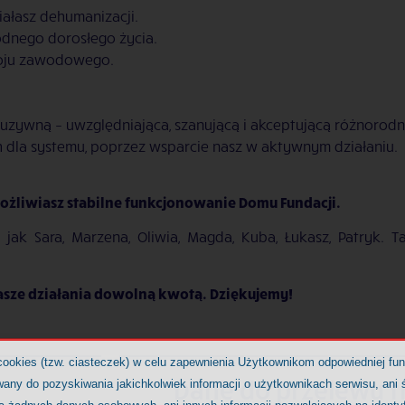
iałasz dehumanizacji.
dnego dorosłego życia.
zwoju zawodowego.
uzywną – uwzględniająca, szanującą i akceptującą różnorodn
 dla systemu, poprzez wsparcie nasz w aktywnym działaniu.
umożliwiasz stabilne funkcjonowanie Domu Fundacji.
ak Sara, Marzena, Oliwia, Magda, Kuba, Łukasz, Patryk. Ta
asze działania dowolną kwotą. Dziękujemy!
cookies (tzw. ciasteczek) w celu zapewnienia Użytkownikom odpowiedniej fu
Dane do przelewu t
any do pozyskiwania jakichkolwiek informacji o użytkownikach serwisu, ani ś