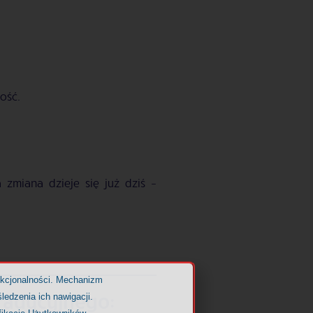
ość.
 zmiana dzieje się już dziś –
nkcjonalności. Mechanizm
radycyjnego:
ledzenia ich nawigacji.