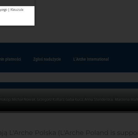
ącego
|
Klauzula
in płatności
Zgłoś nadużycie
L’Arche International
Prokop, Michał Nowak, Grzegorz Kotlarz, Gaba Kucz, Anna Standerska, Marzena Mat
ją L'Arche Polska (L'Arche Poland is suppo