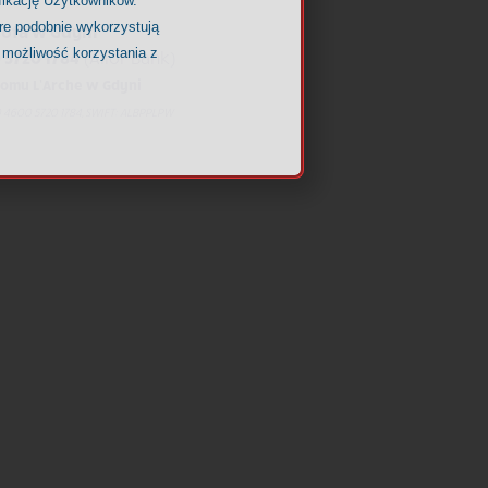
fikację Użytkowników.
óre podobnie wykorzystują
nota w Gdyni
 możliwość korzystania z
 5720 1784
(Alior Bank)
omu L’Arche w Gdyni
 4600 5720 1784, SWIFT: ALBPPLPW