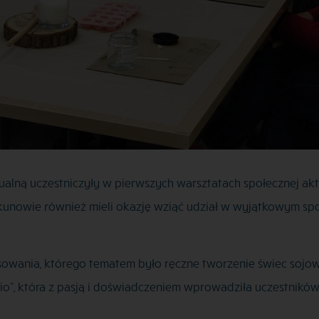
ualną uczestniczyły w pierwszych warsztatach społecznej ak
piekunowie również mieli okazję wziąć udział w wyjątkowym sp
resowania, którego tematem było ręczne tworzenie świec sojo
o”, która z pasją i doświadczeniem wprowadziła uczestników