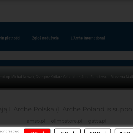
in płatności
Zgłoś nadużycie
L’Arche International
Prokop, Michał Nowak, Grzegorz Kotlarz, Gaba Kucz, Anna Standerska, Marzena Mat
ją L'Arche Polska (L'Arche Poland is suppo
amso.pl
olimpstore.pl
gatta.pl
jednorazowo