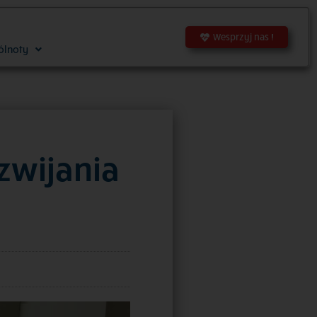
Wesprzyj nas !
ólnoty
ozwijania