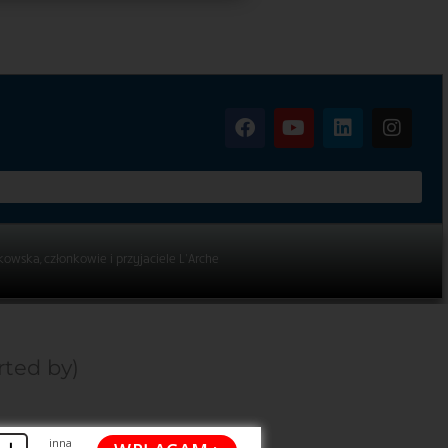
kowska, członkowie i przyjaciele L’Arche
rted by)
inna