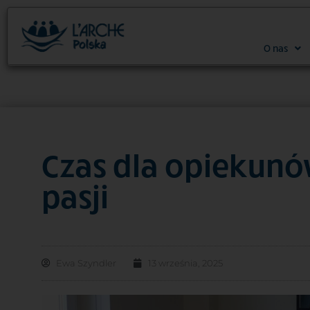
O nas
Czas dla opiekunów
pasji
Ewa Szyndler
13 września, 2025