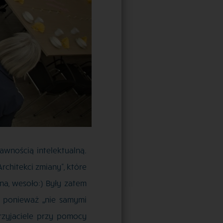
wnością intelektualną.
chitekci zmiany”, które
na, wesoło:) Były zatem
A ponieważ „nie samymi
rzyjaciele przy pomocy