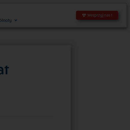
Wesprzyj nas !
ólnoty
at