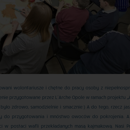
wani wolontariusze i chętne do pracy osoby z niepełnospra
nie przygotowane przez L’Arche Opole w ramach projektu „Ar
było zdrowo, samodzielnie i smacznie:) A do tego, rzecz jas
toły do przygotowania i mnóstwo owoców do pokrojenia. 
ści w postaci wafli przekładanych masą kajmakową. Nasi P