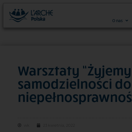
O nas
Warsztaty “Żyjemy
samodzielności do
niepełnosprawnoś
wk
23 kwietnia, 2022