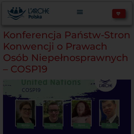
treści
Konferencja Państw-Stron
Konwencji o Prawach
Osób Niepełnosprawnych
– COSP19