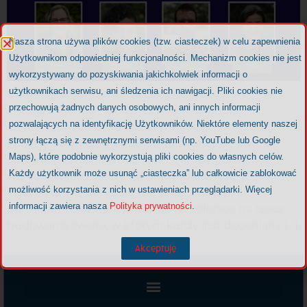
Nasza strona używa plików cookies (tzw. ciasteczek) w celu zapewnienia
Użytkownikom odpowiedniej funkcjonalności. Mechanizm cookies nie jest
wykorzystywany do pozyskiwania jakichkolwiek informacji o
użytkownikach serwisu, ani śledzenia ich nawigacji. Pliki cookies nie
COSP 19 – Reprezentacja L’Arche Przedstawiciele
przechowują żadnych danych osobowych, ani innych informacji
L’Arche z Irlandii Północnej, Polski i Stanów
pozwalających na identyfikację Użytkowników. Niektóre elementy naszej
Zjednoczonych biorą udział w 19. sesji Konferencji
strony łączą się z zewnętrznymi serwisami (np. YouTube lub Google
Państw-Stron (ang COSP19) Konwencji o prawach
Maps), które podobnie wykorzystują pliki cookies do własnych celów.
osób niepełnosprawnych (KPON), aby pomóc
Każdy użytkownik może usunąć „ciasteczka” lub całkowicie zablokować
wzmocnić głos osób z niepełnosprawnością
możliwość korzystania z nich w ustawieniach przeglądarki. Więcej
intelektualną, uczyć się wspólnie z naszymi
informacji zawiera nasza
Polityka prywatności
.
partnerami oraz kontynuować współpracę na rzecz
budowania świata, w którym każdy jest doceniany […]
Akceptuję