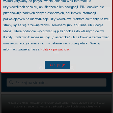
wykorzystywany do pozyskiwania jakichkolwiek informacji o
użytkownikach serwisu, ani śledzenia ich nawigacji. Pliki cookies nie
Przez żołądek do serca i… do lepszej komunikacji.
przechowują żadnych danych osobowych, ani innych informacji
Razem z Fundacją Lellek Pomaga zorganizowaliśmy
pozwalających na identyfikację Użytkowników. Niektóre elementy naszej
warsztaty „Komunikacja – poznajemy ciekawego
strony łączą się z zewnętrznymi serwisami (np. YouTube lub Google
człowieka”.
Maps), które podobnie wykorzystują pliki cookies do własnych celów.
Każdy użytkownik może usunąć „ciasteczka” lub całkowicie zablokować
możliwość korzystania z nich w ustawieniach przeglądarki. Więcej
informacji zawiera nasza
Polityka prywatności
.
Akceptuję
© 2022-24 L’Arche Polska, foto: Tomasz Prokop, Michał Nowak, Grzegorz Kotlarz, Gaba
Kucz, Anna Standerska, Marzena Matkowska, członkowie i przyjaciele L’Arche