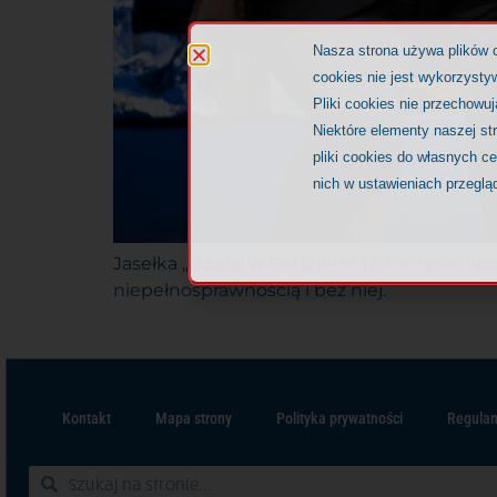
Nasza strona używa plików 
cookies nie jest wykorzystyw
Pliki cookies nie przechowu
Niektóre elementy naszej st
pliki cookies do własnych c
nich w ustawieniach przeglą
Jasełka „Dzisiaj w Betlejem” to nie tylko op
niepełnosprawnością i bez niej.
Kontakt
Mapa strony
Polityka prywatności
Regulam