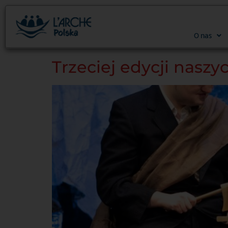
treści
O nas
Trzeciej edycji naszy