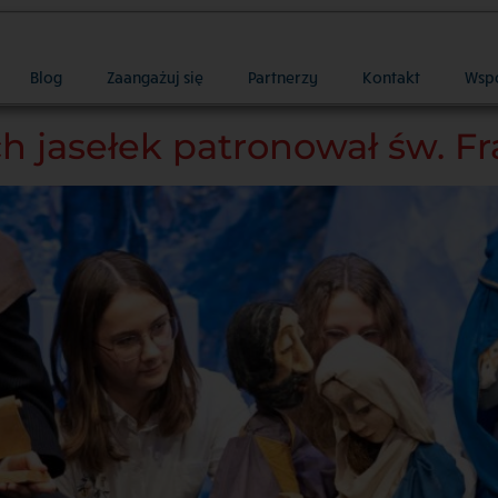
Blog
Zaangażuj się
Partnerzy
Kontakt
Wsp
ch jasełek patronował św. F