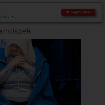
Wesprzyj nas !
ólnoty
ranciszek