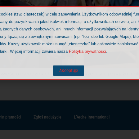
cookies (tzw. ciasteczek) w celu zapewnienia Użytkownikom odpowiedniej fu
any do pozyskiwania jakichkolwiek informacji o użytkownikach serwisu, ani ś
ją żadnych danych osobowych, ani innych informacji pozwalających na identy
rony łączą się z zewnętrznymi serwisami (np. YouTube lub Google Maps), kt
elów. Każdy użytkownik może usunąć „ciasteczka” lub całkowicie zablokować
darki. Więcej informacji zawiera nasza
Polityka prywatności
.
Akceptuję
owieść o narodzinach Jezusa, ale także o sile przyjaźni i 
in płatności
Zgłoś nadużycie
L’Arche International