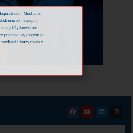
nkcjonalności. Mechanizm
ledzenia ich nawigacji.
fikację Użytkowników.
óre podobnie wykorzystują
 możliwość korzystania z
bliskości między osobami z