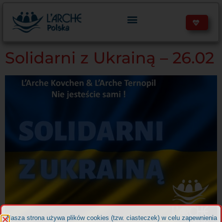
treści
Solidarni z Ukrainą – 26.02
Nasza strona używa plików cookies (tzw. ciasteczek) w celu zapewnienia