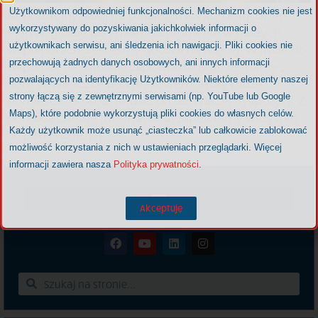
Użytkownikom odpowiedniej funkcjonalności. Mechanizm cookies nie jest
Atak zbrojny Rosji na Ukrainę trwa już drugi dzień.
wykorzystywany do pozyskiwania jakichkolwiek informacji o
Pierwsi goście już znaleźli schronienie w naszych
użytkownikach serwisu, ani śledzenia ich nawigacji. Pliki cookies nie
wspólnotach. Jesteśmy gotowi na więcej! W liście do
przechowują żadnych danych osobowych, ani innych informacji
wspólnot na Ukrainie zapewniliśmy je, że mamy „…
pozwalających na identyfikację Użytkowników. Niektóre elementy naszej
dom w Wieliczce pod Krakowem, który może
strony łączą się z zewnętrznymi serwisami (np. YouTube lub Google
pomieścić 15 osób. Będzie on do Waszej dyspozycji. Z
Maps), które podobnie wykorzystują pliki cookies do własnych celów.
pomocą L’Arche International zapewnimy wszystko
Każdy użytkownik może usunąć „ciasteczka” lub całkowicie zablokować
co potrzebne, […]
możliwość korzystania z nich w ustawieniach przeglądarki. Więcej
informacji zawiera nasza
Polityka prywatności
.
Akceptuję