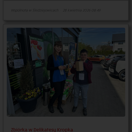
Wspólnota w Śledziejowicach
·
28 kwietnia 2026 08:49
Zbiórka w Delikatesy Kropka