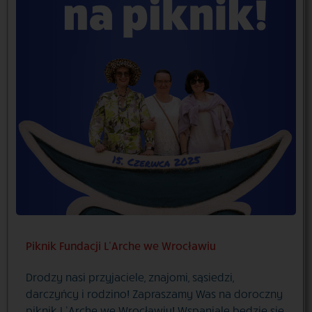
Piknik Fundacji L’Arche we Wrocławiu
Drodzy nasi przyjaciele, znajomi, sąsiedzi,
darczyńcy i rodzino! Zapraszamy Was na doroczny
piknik L’Arche we Wrocławiu! Wspaniale będzie się