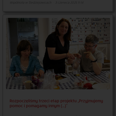
Wspólnota w Śledziejowicach
·
3 czerwca 2025 11:14
Rozpoczęliśmy trzeci etap projektu „Przyjmujemy
pomoc i pomagamy innym (…)”