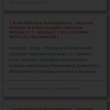
wk
·
20 sierpnia 2025 17:10
L’ Arche Oddział w Śledziejowicach_ Zapytanie
ofertowe nr 8/2025 na wybór realizatora
INSTALACJI C.O., INSTALACJI C.W.U., KOTŁOWNI I
WENTYLACJI MECHANICZNEJ
Fundacja L’ Arche – Oddział w Śledziejowicach
poszukuje wykonawcy instalacji c.o., instalacji
c.w.u., kotłowni i wentylacji mechanicznej w
budynku mieszkalnym Wspomaganej Społeczności
Mieszkaniowej budowanym w ramach programu…
Wspólnota w Śledziejowicach
·
8 sierpnia 2025 13:58
L’ Arche Oddział w Śledziejowicach_ Zapytanie