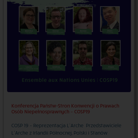
Konferencja Państw-Stron Konwencji o Prawach
Osób Niepełnosprawnych – COSP19
COSP 19 – Reprezentacja L’Arche Przedstawiciele
L’Arche z Irlandii Północnej, Polski i Stanów