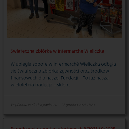
Świąteczna zbiórka w Intermarche Wieliczka
W ubiegłą sobotę w Intermarché Wieliczka odbyła
się świąteczna zbiórka żywności oraz środków
finansowych dla naszej Fundacji. To już nasza
wieloletnia tradycja – sklep…
Wspólnota w Śledziejowicach
·
22 grudnia 2025 17:20
Przedłużenie zapytań ofertowych 8/2025 i 9/2025