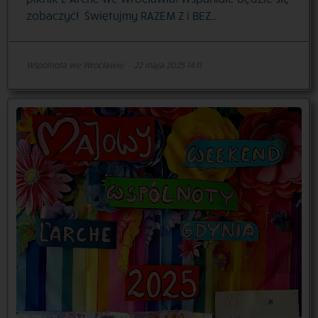
zobaczyć! Świętujmy RAZEM Z i BEZ…
Wspólnota we Wrocławiu
·
22 maja 2025 14:11