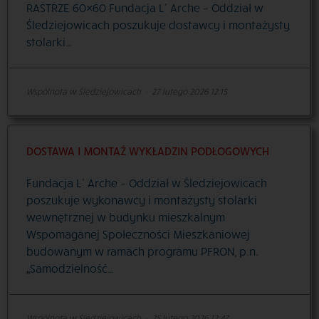
RASTRZE 60×60 Fundacja L’ Arche – Oddział w
Śledziejowicach poszukuje dostawcy i montażysty
stolarki…
Wspólnota w Śledziejowicach
·
27 lutego 2026 12:15
DOSTAWA I MONTAŻ WYKŁADZIN PODŁOGOWYCH
Fundacja L’ Arche – Oddział w Śledziejowicach
poszukuje wykonawcy i montażysty stolarki
wewnętrznej w budynku mieszkalnym
Wspomaganej Społeczności Mieszkaniowej
budowanym w ramach programu PFRON, p.n.
„Samodzielność…
Wspólnota w Śledziejowicach
·
25 lutego 2026 12:47