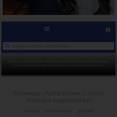
© 2022-24 L’Arche Polska, foto: Tomasz Prokop, Michał Nowak, Grzegorz Kotlarz, Gaba
Kucz, Anna Standerska, Marzena Matkowska, członkowie i przyjaciele L’Arche
Wspierają L'Arche Polska (L'Arche
Poland is supported by)
amso.pl
olimpstore.pl
gatta.pl