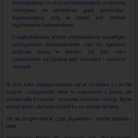
Domowników. To duże przedsięwzięcie, a ostatnio
dorobiłam się określenia „pani Spineczka”.
Najważniejszą rolą w domu jest jednak
asystowanie Domownikom.
Z wykształcenia jestem pracownikiem socjalnym,
zdobywałam doświadczenie (też to życiowe)
podczas pracy w handlu. Od 2017 roku
zajmowałam się opieką nad seniorami i osobami
chorymi.
W 2021 roku zaangażowałam się w działania z L’Arche
Gdynia – przywiodło mnie tu ogłoszenie o pracę, ale
przekonały 3 czynniki: szacunek, prawda i relacje. Bycie
wśród ludzi i dla ludzi to jest to, co nadaje mi sens.
OD na drugim etacie, czyli prywatnie – mama Dawida i
Hani.
Prawdziwa frajda to: łowienie ryb, grzybobranie,