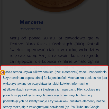
Marzena
Domowniczka
Mery od ponad 20-stu lat zawodowo gra w
Teatrze Biuro Rzeczy Osobistych (BRO). Potrafi
świetnie operować ciałem w ruchu, wchodzi w
rolę całą sobą. Ma już na swoim koncie nagrodę
za najlepszą rolę kobiecą w filmie „Amatorzy” na
festiwalu w Szanghaju. Ma naturę filozofa, lubi
Nasza strona używa plików cookies (tzw. ciasteczek) w celu zapewnienia
rozmowy o życiu i o miłości. Jest również molem
Użytkownikom odpowiedniej funkcjonalności. Mechanizm cookies nie jest
książkowym.
wykorzystywany do pozyskiwania jakichkolwiek informacji o
użytkownikach serwisu, ani śledzenia ich nawigacji. Pliki cookies nie
Powrót
przechowują żadnych danych osobowych, ani innych informacji
pozwalających na identyfikację Użytkowników. Niektóre elementy naszej
strony łączą się z zewnętrznymi serwisami (np. YouTube lub Google