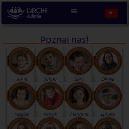
Poznaj nas!
Anna
Jakub
Sara
Oliwia
Magda
Patryk
Marzena
Łukasz