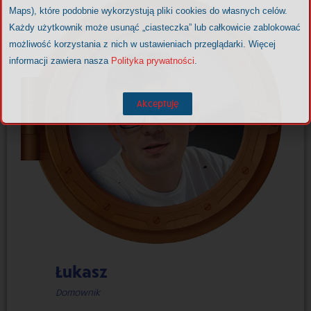
Maps), które podobnie wykorzystują pliki cookies do własnych celów.
Każdy użytkownik może usunąć „ciasteczka” lub całkowicie zablokować
możliwość korzystania z nich w ustawieniach przeglądarki. Więcej
informacji zawiera nasza
Polityka prywatności
.
Akceptuję
Łukasz
Domownik