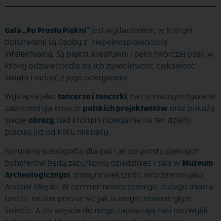
Gala „Po Prostu Piękni”
jest wydarzeniem, w którym
bohaterami są Osoby z niepełnosprawnością
intelektualną. Są piękni, kreatywni i pełni twórczej pasji, w
której odzwierciedla się ich żywiołowość, ciekawość
świata i radość z jego odkrywania.
Wystąpią jako
tancerze i tancerki
, na czerwonym dywanie
zaprezentują kreacje
polskich projektantów
oraz pokażą
swoje
obrazy
, nad którymi (specjalnie na ten dzień)
pracują już od kilku miesięcy.
Naturalną scenografią dla gali i jej po prostu pięknych
bohaterów będą zabytkowy dziedziniec i sala w
Muzeum
Archeologicznym
, znanym większości wrocławian jako
Arsenał Miejski. W centrum nowoczesnego, dużego miasta
będzie można poczuć się jak w innym, równoległym
świecie. A do wejścia do niego zapraszają nasi niezwykli