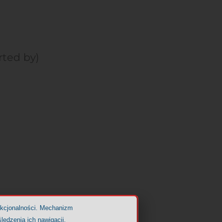
rted by)
nkcjonalności. Mechanizm
ledzenia ich nawigacji.