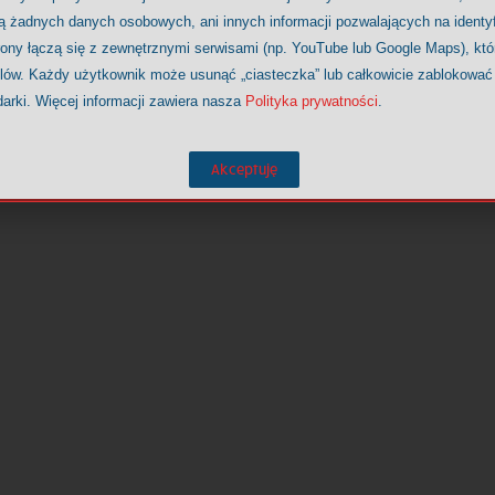
ją żadnych danych osobowych, ani innych informacji pozwalających na identy
rony łączą się z zewnętrznymi serwisami (np. YouTube lub Google Maps), kt
elów. Każdy użytkownik może usunąć „ciasteczka” lub całkowicie zablokować
darki. Więcej informacji zawiera nasza
Polityka prywatności
.
Akceptuję