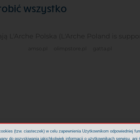
robić wszystko
ją L'Arche Polska (L'Arche Poland is suppo
amso.pl
olimpstore.pl
gatta.pl
cookies (tzw. ciasteczek) w celu zapewnienia Użytkownikom odpowiedniej fu
any do pozyskiwania jakichkolwiek informacji o użytkownikach serwisu, ani ś